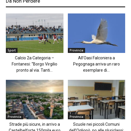
Da Non Perdere
Sport
Provincia
Calcio 2a Categoria –
All’Oasi Falconiera a
Fontanesi: “Borgo Virgilio
Pegognaga arriva un raro
pronto al via. Tanti...
esemplare di...
Provincia
Provincia
Strade più sicure, in arrivo a
Scuole nei piccoli Comuni
Castelbelforte 150mila euro
dell’Ogliopò, no alle pluriclassi: