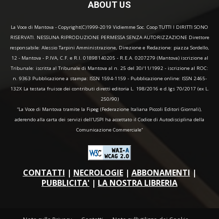
ABOUT US
La Voce di Mantova - Copyright(C)1999-2019 Vidiemme Soc. Coop TUTTI I DIRITTI SONO
RISERVATI. NESSUNA RIPRODUZIONE PERMESSA SENZA AUTORIZZAZIONE Direttore
responsabile: Alessio Tarpini Amministrazione, Direzione e Redazione: piazza Sordello,
12 - Mantova - P.IVA, C.F. e R.I. 01898140205 - R.E.A. 0207279 (Mantova) iscrizione al
Tribunale: iscritta al Tribunale di Mantova al n. 25 del 30/11/1992 - iscrizione al ROC:
n. 9363 Pubblicazione a stampa: ISSN 1594-1159 - Pubblicazione online: ISSN 2465-
132X La testata fruisce dei contributi diretti editoria L. 198/2016 e d.lgs 70/2017 (ex L.
250/90)
“La Voce di Mantova tramite la Fipeg (Federazione Italiana Piccoli Editori Giornali),
aderendo alla carta dei servizi dell'USPI ha accettato il Codice di Autodisciplina della
Comunicazione Commerciale"
CONTATTI
|
NECROLOGIE
|
ABBONAMENTI
|
PUBBLICITA'
|
LA NOSTRA LIBRERIA