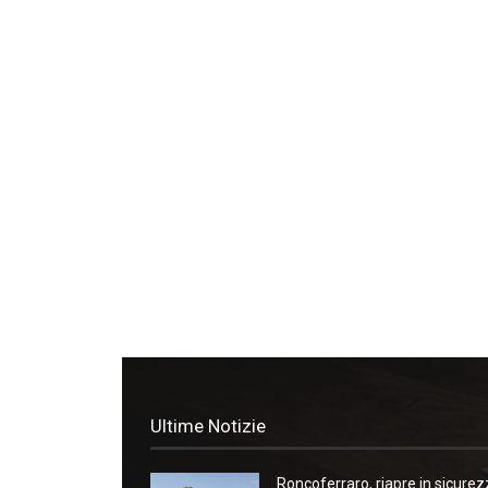
Ultime Notizie
Roncoferraro, riapre in sicure