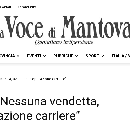
Contatti
Community
OVINCIA
EVENTI
RUBRICHE
SPORT
ITALIA /
la
endetta, avanti con separazione carriere”
 “Nessuna vendetta,
Voce
azione carriere”