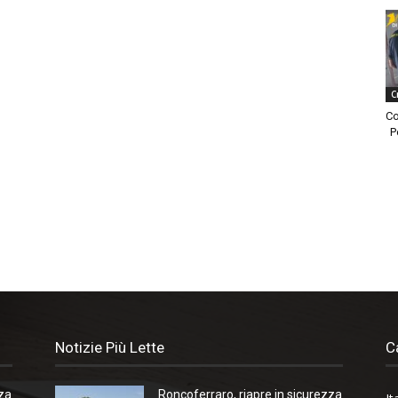
C
Co
P
Notizie Più Lette
C
zza
Roncoferraro, riapre in sicurezza