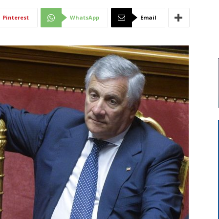
Di
Pinterest
WhatsApp
Email
Mantova