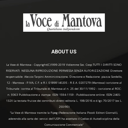
ABOUT US
La Voce di Mantova - Copyright(C)1999-2019 Vidiemme Soc. Coop TUTTI I DIRITTI SONO
RISERVATI. NESSUNA RIPRODUZIONE PERMESSA SENZA AUTORIZZAZIONE Direttore
responsabile: Alessio Tarpini Amministrazione, Direzione e Redazione: piazza Sordello,
12 - Mantova - P.IVA, C.F. e R.I. 01898140205 - R.E.A. 0207279 (Mantova) iscrizione al
Tribunale: iscritta al Tribunale di Mantova al n. 25 del 30/11/1992 - iscrizione al ROC:
n. 9363 Pubblicazione a stampa: ISSN 1594-1159 - Pubblicazione online: ISSN 2465-
132X La testata fruisce dei contributi diretti editoria L. 198/2016 e d.lgs 70/2017 (ex L.
250/90)
“La Voce di Mantova tramite la Fipeg (Federazione Italiana Piccoli Editori Giornali),
aderendo alla carta dei servizi dell'USPI ha accettato il Codice di Autodisciplina della
Comunicazione Commerciale"