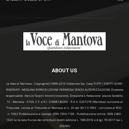
ABOUT US
La Voce di Mantova - Copyright(C)1999-2019 Vidiemme Soc. Coop TUTTI I DIRITTI SONO
RISERVATI. NESSUNA RIPRODUZIONE PERMESSA SENZA AUTORIZZAZIONE Direttore
responsabile: Alessio Tarpini Amministrazione, Direzione e Redazione: piazza Sordello,
12 - Mantova - P.IVA, C.F. e R.I. 01898140205 - R.E.A. 0207279 (Mantova) iscrizione al
Tribunale: iscritta al Tribunale di Mantova al n. 25 del 30/11/1992 - iscrizione al ROC:
n. 9363 Pubblicazione a stampa: ISSN 1594-1159 - Pubblicazione online: ISSN 2465-
132X La testata fruisce dei contributi diretti editoria L. 198/2016 e d.lgs 70/2017 (ex L.
250/90)