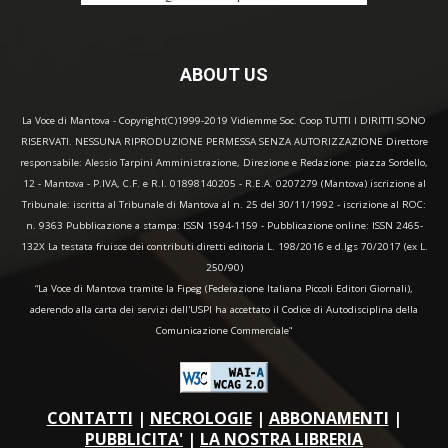
ABOUT US
La Voce di Mantova - Copyright(C)1999-2019 Vidiemme Soc. Coop TUTTI I DIRITTI SONO
RISERVATI. NESSUNA RIPRODUZIONE PERMESSA SENZA AUTORIZZAZIONE Direttore
responsabile: Alessio Tarpini Amministrazione, Direzione e Redazione: piazza Sordello,
12 - Mantova - P.IVA, C.F. e R.I. 01898140205 - R.E.A. 0207279 (Mantova) iscrizione al
Tribunale: iscritta al Tribunale di Mantova al n. 25 del 30/11/1992 - iscrizione al ROC:
n. 9363 Pubblicazione a stampa: ISSN 1594-1159 - Pubblicazione online: ISSN 2465-
132X La testata fruisce dei contributi diretti editoria L. 198/2016 e d.lgs 70/2017 (ex L.
250/90)
“La Voce di Mantova tramite la Fipeg (Federazione Italiana Piccoli Editori Giornali),
aderendo alla carta dei servizi dell'USPI ha accettato il Codice di Autodisciplina della
Comunicazione Commerciale"
CONTATTI
|
NECROLOGIE
|
ABBONAMENTI
|
PUBBLICITA'
|
LA NOSTRA LIBRERIA