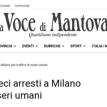
Contatti
Community
OVINCIA
EVENTI
RUBRICHE
SPORT
ITALIA /
la
a Milano per traffico di esseri umani
ci arresti a Milano
Voce
sseri umani