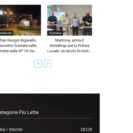
rovincia
Cronaca
San Giorgio Bigarello,
Mantova, arriva il
scontro frontale nella
BolaWrap per la Polizia
notte sulla SP 10: tre...
Locale: un laccio hi-tech...
ategorie Più Lette
alia / Mondo
28328