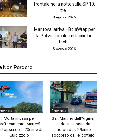
frontale nella notte sulla SP 10:
tre...
8 Agosto 2026
Mantova, arriva il BolaWrap per
la Polizia Locale: un laccio hi-
tech...
8 Agosto 2026
a Non Perdere
rovincia
Provincia
Morta in casa per
San Martino dall’Argine,
soffocamento. Martedì
cade sulla pista da
autopsia della 20enne di
motocross: 29enne
Guidizzolo
soccorso dall’elicottero