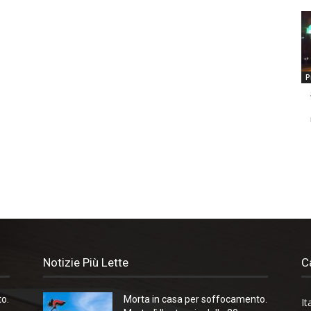
P
Notizie Più Lette
C
o.
Morta in casa per soffocamento.
It