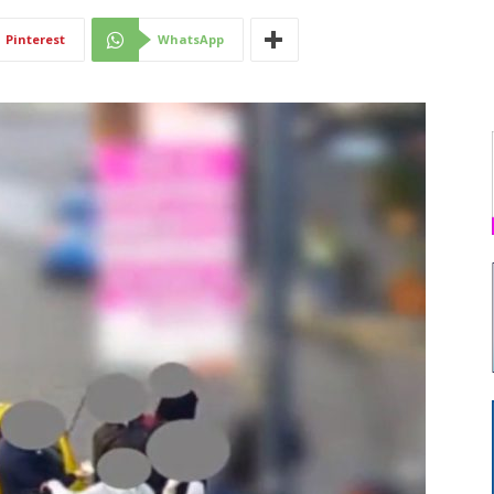
Di
Pinterest
WhatsApp
Mantova