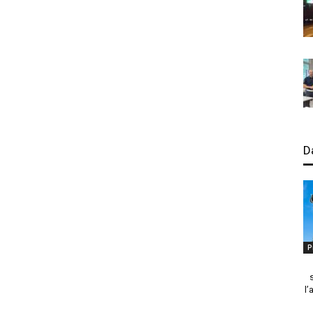
D
P
l’