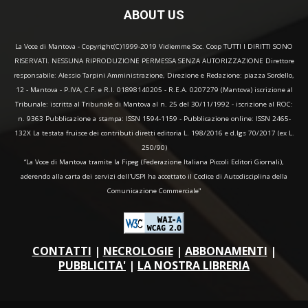
ABOUT US
La Voce di Mantova - Copyright(C)1999-2019 Vidiemme Soc. Coop TUTTI I DIRITTI SONO
RISERVATI. NESSUNA RIPRODUZIONE PERMESSA SENZA AUTORIZZAZIONE Direttore
responsabile: Alessio Tarpini Amministrazione, Direzione e Redazione: piazza Sordello,
12 - Mantova - P.IVA, C.F. e R.I. 01898140205 - R.E.A. 0207279 (Mantova) iscrizione al
Tribunale: iscritta al Tribunale di Mantova al n. 25 del 30/11/1992 - iscrizione al ROC:
n. 9363 Pubblicazione a stampa: ISSN 1594-1159 - Pubblicazione online: ISSN 2465-
132X La testata fruisce dei contributi diretti editoria L. 198/2016 e d.lgs 70/2017 (ex L.
250/90)
“La Voce di Mantova tramite la Fipeg (Federazione Italiana Piccoli Editori Giornali),
aderendo alla carta dei servizi dell'USPI ha accettato il Codice di Autodisciplina della
Comunicazione Commerciale"
CONTATTI
|
NECROLOGIE
|
ABBONAMENTI
|
PUBBLICITA'
|
LA NOSTRA LIBRERIA