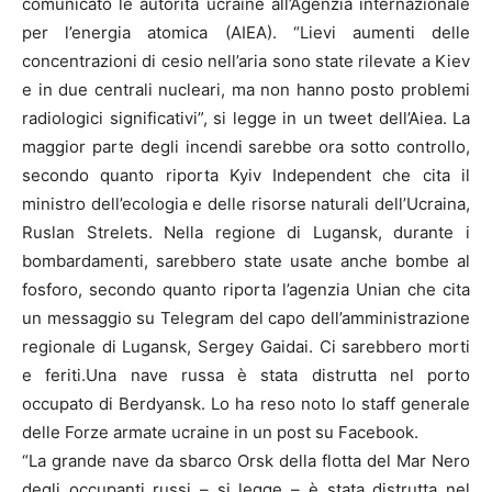
comunicato le autorità ucraine all’Agenzia internazionale
per l’energia atomica (AIEA). “Lievi aumenti delle
concentrazioni di cesio nell’aria sono state rilevate a Kiev
e in due centrali nucleari, ma non hanno posto problemi
radiologici significativi”, si legge in un tweet dell’Aiea. La
maggior parte degli incendi sarebbe ora sotto controllo,
secondo quanto riporta Kyiv Independent che cita il
ministro dell’ecologia e delle risorse naturali dell’Ucraina,
Ruslan Strelets. Nella regione di Lugansk, durante i
bombardamenti, sarebbero state usate anche bombe al
fosforo, secondo quanto riporta l’agenzia Unian che cita
un messaggio su Telegram del capo dell’amministrazione
regionale di Lugansk, Sergey Gaidai. Ci sarebbero morti
e feriti.Una nave russa è stata distrutta nel porto
occupato di Berdyansk. Lo ha reso noto lo staff generale
delle Forze armate ucraine in un post su Facebook.
“La grande nave da sbarco Orsk della flotta del Mar Nero
degli occupanti russi – si legge – è stata distrutta nel