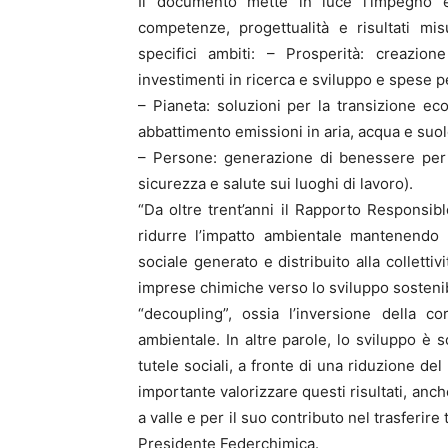
Il documento mette in luce l’impegno e 
competenze, progettualità e risultati misu
specifici ambiti: – Prosperità: creazio
investimenti in ricerca e sviluppo e spese p
– Pianeta: soluzioni per la transizione ec
abbattimento emissioni in aria, acqua e suolo,
– Persone: generazione di benessere per 
sicurezza e salute sui luoghi di lavoro).
“Da oltre trent’anni il Rapporto Responsible
ridurre l’impatto ambientale mantenendo
sociale generato e distribuito alla colletti
imprese chimiche verso lo sviluppo sostenib
“decoupling”, ossia l’inversione della c
ambientale. In altre parole, lo sviluppo è 
tutele sociali, a fronte di una riduzione de
importante valorizzare questi risultati, anche
a valle e per il suo contributo nel trasferir
Presidente Federchimica.