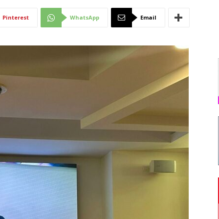
Di
Pinterest
WhatsApp
Email
Mantova