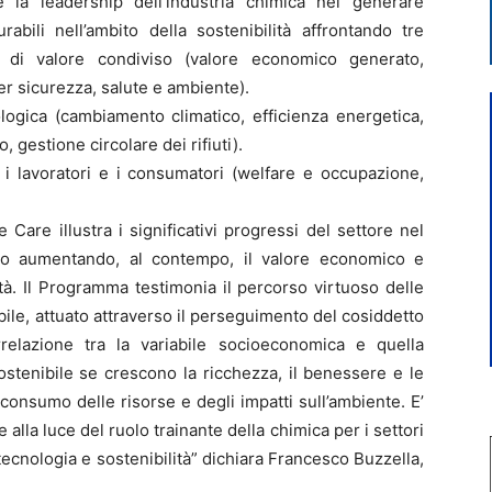
la leadership dell’industria chimica nel generare
rabili nell’ambito della sostenibilità affrontando tre
ne di valore condiviso (valore economico generato,
er sicurezza, salute e ambiente).
ologica (cambiamento climatico, efficienza energetica,
 gestione circolare dei rifiuti).
i lavoratori e i consumatori (welfare e occupazione,
 Care illustra i significativi progressi del settore nel
 o aumentando, al contempo, il valore economico e
vità. Il Programma testimonia il percorso virtuoso delle
ile, attuato attraverso il perseguimento del cosiddetto
orrelazione tra la variabile socioeconomica e quella
sostenibile se crescono la ricchezza, il benessere e le
l consumo delle risorse e degli impatti sull’ambiente. E’
 alla luce del ruolo trainante della chimica per i settori
e tecnologia e sostenibilità” dichiara Francesco Buzzella,