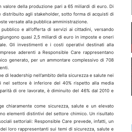
 valore della produzione pari a 65 miliardi di euro. Di
e distribuito agli stakeholder, sotto forma di acquisti di
oste versate alla pubblica amministrazione.
 pubblico e all’offerta di servizi ai cittadini, versando
 aggiungono quasi 2,5 miliardi di euro in imposte e oneri
le. Gli investimenti e i costi operativi destinati alla
e imprese aderenti a Responsible Care rappresentano
mico generato, per un ammontare complessivo di 708
enti.
ne di leadership nell’ambito della sicurezza e salute nei
ni nel settore è inferiore del 40% rispetto alla media
 parità di ore lavorate, è diminuito del 46% dal 2010 e
ge chiaramente come sicurezza, salute e un elevato
ano elementi distintivi del settore chimico. Un risultato
ciali settoriali: Responsible Care prevede, infatti, un
dei loro rappresentanti sui temi di sicurezza, salute e