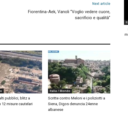
Next article
Fiorentina-Aek, Vanoli “Voglio vedere cuore,
sacrificio e qualità”
I
m
do
Italia / Mondo
ti pubblici, blitz a
Scritte contro Meloni e i poliziotti a
 12 misure cautelari
Siena, Digos denuncia 24enne
albanese