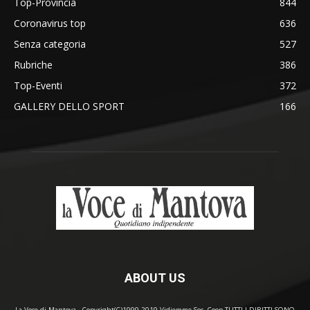
Top-Provincia
844
Coronavirus top
636
Senza categoria
527
Rubriche
386
Top-Eventi
372
GALLERY DELLO SPORT
166
ABOUT US
La Voce di Mantova - Copyright(C)1999-2019 Vidiemme Soc. Coop TUTTI I DIRITTI SONO