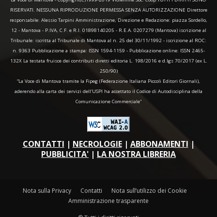
RISERVATI. NESSUNA RIPRODUZIONE PERMESSA SENZA AUTORIZZAZIONE Direttore
responsabile: Alessio Tarpini Amministrazione, Direzione e Redazione: piazza Sordello,
12 - Mantova - P.IVA, C.F. e R.I. 01898140205 - R.E.A. 0207279 (Mantova) iscrizione al
Tribunale: iscritta al Tribunale di Mantova al n. 25 del 30/11/1992 - iscrizione al ROC:
n. 9363 Pubblicazione a stampa: ISSN 1594-1159 - Pubblicazione online: ISSN 2465-
132X La testata fruisce dei contributi diretti editoria L. 198/2016 e d.lgs 70/2017 (ex L.
250/90)
“La Voce di Mantova tramite la Fipeg (Federazione Italiana Piccoli Editori Giornali),
aderendo alla carta dei servizi dell'USPI ha accettato il Codice di Autodisciplina della
Comunicazione Commerciale"
CONTATTI
|
NECROLOGIE
|
ABBONAMENTI
|
PUBBLICITA'
|
LA NOSTRA LIBRERIA
Nota sulla Privacy
Contatti
Nota sull’utilizzo dei Cookie
Amministrazione trasparente