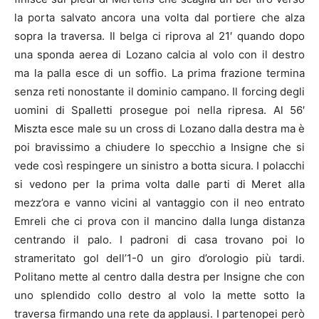
la porta salvato ancora una volta dal portiere che alza
sopra la traversa. Il belga ci riprova al 21′ quando dopo
una sponda aerea di Lozano calcia al volo con il destro
ma la palla esce di un soffio. La prima frazione termina
senza reti nonostante il dominio campano. Il forcing degli
uomini di Spalletti prosegue poi nella ripresa. Al 56′
Miszta esce male su un cross di Lozano dalla destra ma è
poi bravissimo a chiudere lo specchio a Insigne che si
vede così respingere un sinistro a botta sicura. I polacchi
si vedono per la prima volta dalle parti di Meret alla
mezz’ora e vanno vicini al vantaggio con il neo entrato
Emreli che ci prova con il mancino dalla lunga distanza
centrando il palo. I padroni di casa trovano poi lo
strameritato gol dell’1-0 un giro d’orologio più tardi.
Politano mette al centro dalla destra per Insigne che con
uno splendido collo destro al volo la mette sotto la
traversa firmando una rete da applausi. I partenopei però