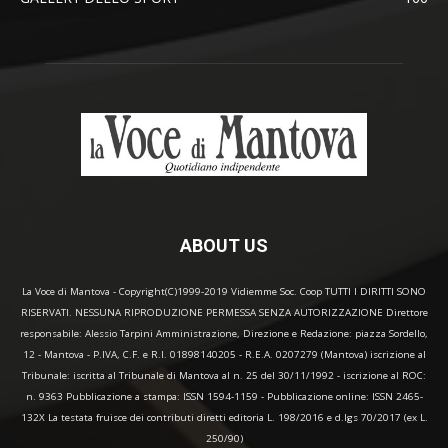
ABOUT US
La Voce di Mantova - Copyright(C)1999-2019 Vidiemme Soc. Coop TUTTI I DIRITTI SONO
RISERVATI. NESSUNA RIPRODUZIONE PERMESSA SENZA AUTORIZZAZIONE Direttore
responsabile: Alessio Tarpini Amministrazione, Direzione e Redazione: piazza Sordello,
12 - Mantova - P.IVA, C.F. e R.I. 01898140205 - R.E.A. 0207279 (Mantova) iscrizione al
Tribunale: iscritta al Tribunale di Mantova al n. 25 del 30/11/1992 - iscrizione al ROC:
n. 9363 Pubblicazione a stampa: ISSN 1594-1159 - Pubblicazione online: ISSN 2465-
132X La testata fruisce dei contributi diretti editoria L. 198/2016 e d.lgs 70/2017 (ex L.
250/90)