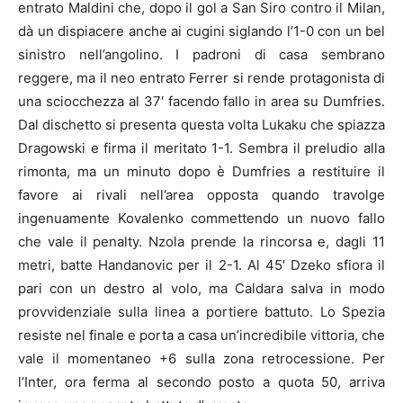
entrato Maldini che, dopo il gol a San Siro contro il Milan,
dà un dispiacere anche ai cugini siglando l’1-0 con un bel
sinistro nell’angolino. I padroni di casa sembrano
reggere, ma il neo entrato Ferrer si rende protagonista di
una sciocchezza al 37′ facendo fallo in area su Dumfries.
Dal dischetto si presenta questa volta Lukaku che spiazza
Dragowski e firma il meritato 1-1. Sembra il preludio alla
rimonta, ma un minuto dopo è Dumfries a restituire il
favore ai rivali nell’area opposta quando travolge
ingenuamente Kovalenko commettendo un nuovo fallo
che vale il penalty. Nzola prende la rincorsa e, dagli 11
metri, batte Handanovic per il 2-1. Al 45′ Dzeko sfiora il
pari con un destro al volo, ma Caldara salva in modo
provvidenziale sulla linea a portiere battuto. Lo Spezia
resiste nel finale e porta a casa un’incredibile vittoria, che
vale il momentaneo +6 sulla zona retrocessione. Per
l’Inter, ora ferma al secondo posto a quota 50, arriva