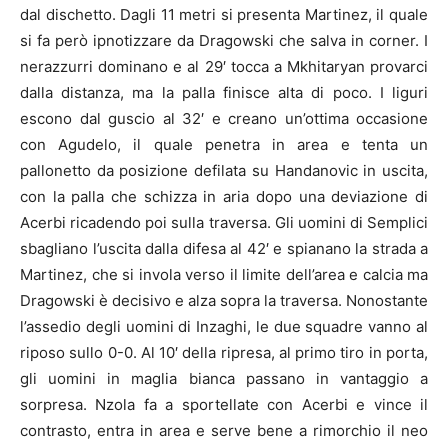
dal dischetto. Dagli 11 metri si presenta Martinez, il quale
si fa però ipnotizzare da Dragowski che salva in corner. I
nerazzurri dominano e al 29′ tocca a Mkhitaryan provarci
dalla distanza, ma la palla finisce alta di poco. I liguri
escono dal guscio al 32′ e creano un’ottima occasione
con Agudelo, il quale penetra in area e tenta un
pallonetto da posizione defilata su Handanovic in uscita,
con la palla che schizza in aria dopo una deviazione di
Acerbi ricadendo poi sulla traversa. Gli uomini di Semplici
sbagliano l’uscita dalla difesa al 42′ e spianano la strada a
Martinez, che si invola verso il limite dell’area e calcia ma
Dragowski è decisivo e alza sopra la traversa. Nonostante
l’assedio degli uomini di Inzaghi, le due squadre vanno al
riposo sullo 0-0. Al 10′ della ripresa, al primo tiro in porta,
gli uomini in maglia bianca passano in vantaggio a
sorpresa. Nzola fa a sportellate con Acerbi e vince il
contrasto, entra in area e serve bene a rimorchio il neo