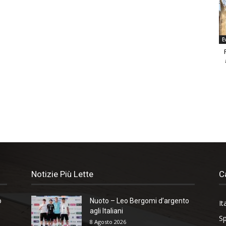
E
Notizie Più Lette
C
o
Nuoto – Leo Bergomi d’argento
It
agli Italiani
Sp
8 Agosto 2026