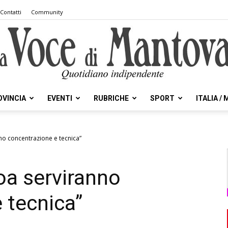
Contatti
Community
OVINCIA
EVENTI
RUBRICHE
SPORT
ITALIA /
la
no concentrazione e tecnica”
oa serviranno
Voce
 tecnica”