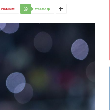
Di
Pinterest
WhatsApp
Mantova