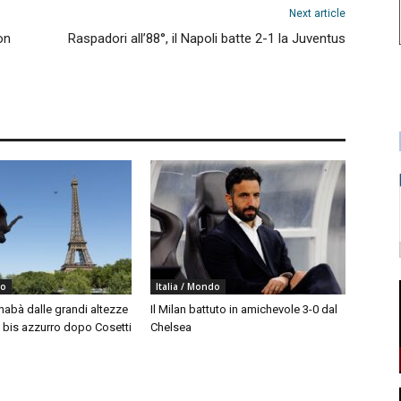
Next article
on
Raspadori all’88°, il Napoli batte 2-1 la Juventus
do
Italia / Mondo
nabà dalle grandi altezze
Il Milan battuto in amichevole 3-0 dal
, bis azzurro dopo Cosetti
Chelsea