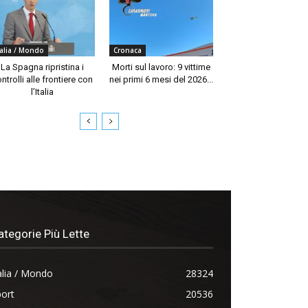
talia / Mondo
Cronaca
La Spagna ripristina i
Morti sul lavoro: 9 vittime
ntrolli alle frontiere con
nei primi 6 mesi del 2026...
l’Italia
ategorie Più Lette
alia / Mondo
28324
ort
20536