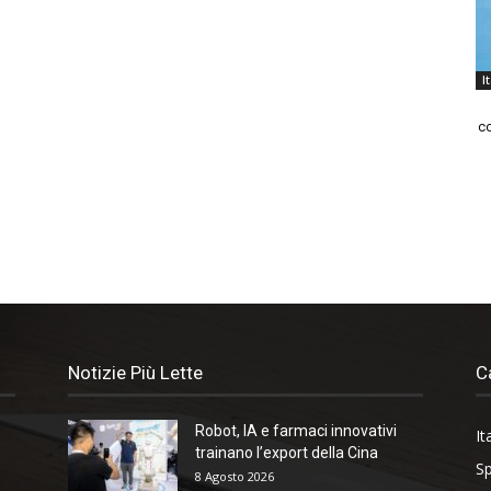
I
co
Notizie Più Lette
C
Robot, IA e farmaci innovativi
It
trainano l’export della Cina
Sp
8 Agosto 2026