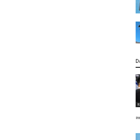
D
I
in