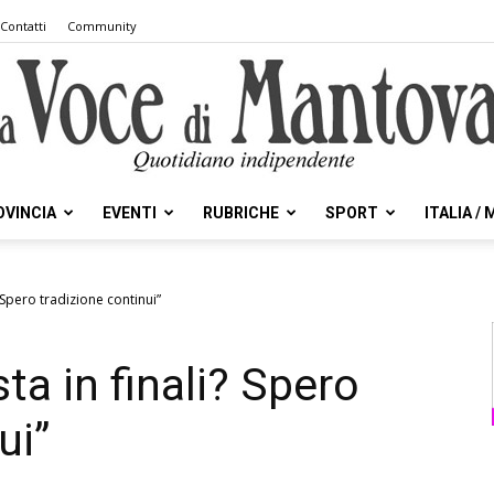
Contatti
Community
OVINCIA
EVENTI
RUBRICHE
SPORT
ITALIA /
la
? Spero tradizione continui”
ta in finali? Spero
Voce
ui”