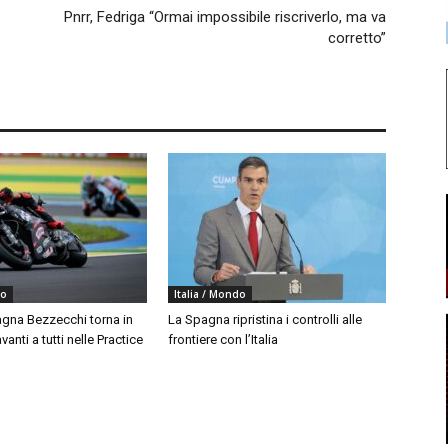
Pnrr, Fedriga “Ormai impossibile riscriverlo, ma va
corretto”
do
Italia / Mondo
agna Bezzecchi torna in
La Spagna ripristina i controlli alle
vanti a tutti nelle Practice
frontiere con l’Italia