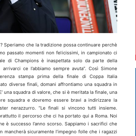
li? Speriamo che la tradizione possa continuare perchè
amo passato momenti non felicissimi, in campionato ci
le di Champions è inaspettata solo da parte della
 arrivarci ce l’abbiamo sempre avuta”. Così Simone
nferenza stampa prima della finale di Coppa Italia
cato diverse finali, domani affrontiamo una squadra in
una squadra di valore, che si è meritata la finale, una
re squadra e dovremo essere bravi a indirizzare la
ter nerazzurro. “Le finali si vincono tutti insieme.
attutto il percorso che ci ha portato qui a Roma. Noi
e è successo l’anno scorso. Sappiamo i sacrifici che
on mancherà sicuramente l’impegno folle che i ragazzi