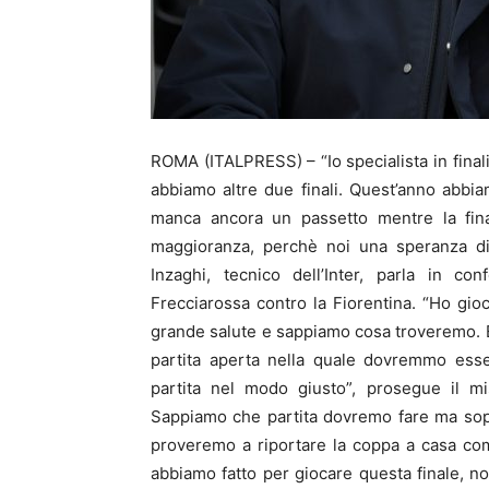
ROMA (ITALPRESS) – “Io specialista in fina
abbiamo altre due finali. Quest’anno abbi
manca ancora un passetto mentre la fina
maggioranza, perchè noi una speranza di
Inzaghi, tecnico dell’Inter, parla in co
Frecciarossa contro la Fiorentina. “Ho gio
grande salute e sappiamo cosa troveremo. E’ 
partita aperta nella quale dovremmo esse
partita nel modo giusto”, prosegue il mis
Sappiamo che partita dovremo fare ma sopr
proveremo a riportare la coppa a casa com
abbiamo fatto per giocare questa finale, n