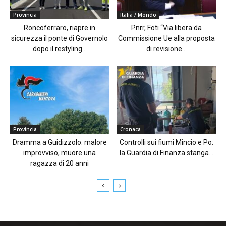
Provincia
Italia / Mondo
Roncoferraro, riapre in
Pnrr, Foti “Via libera da
sicurezza il ponte di Governolo
Commissione Ue alla proposta
dopo il restyling...
di revisione...
Provincia
Cronaca
Dramma a Guidizzolo: malore
Controlli sui fiumi Mincio e Po:
improvviso, muore una
la Guardia di Finanza stanga...
ragazza di 20 anni