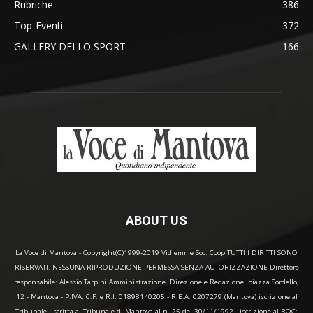
Rubriche
386
Top-Eventi
372
GALLERY DELLO SPORT
166
ABOUT US
La Voce di Mantova - Copyright(C)1999-2019 Vidiemme Soc. Coop TUTTI I DIRITTI SONO
RISERVATI. NESSUNA RIPRODUZIONE PERMESSA SENZA AUTORIZZAZIONE Direttore
responsabile: Alessio Tarpini Amministrazione, Direzione e Redazione: piazza Sordello,
12 - Mantova - P.IVA, C.F. e R.I. 01898140205 - R.E.A. 0207279 (Mantova) iscrizione al
Tribunale: iscritta al Tribunale di Mantova al n. 25 del 30/11/1992 - iscrizione al ROC: