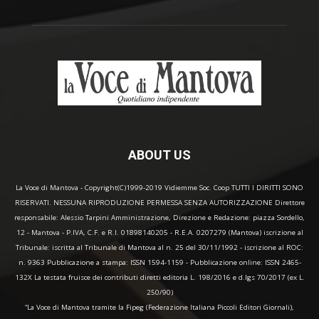
ABOUT US
La Voce di Mantova - Copyright(C)1999-2019 Vidiemme Soc. Coop TUTTI I DIRITTI SONO
RISERVATI. NESSUNA RIPRODUZIONE PERMESSA SENZA AUTORIZZAZIONE Direttore
responsabile: Alessio Tarpini Amministrazione, Direzione e Redazione: piazza Sordello,
12 - Mantova - P.IVA, C.F. e R.I. 01898140205 - R.E.A. 0207279 (Mantova) iscrizione al
Tribunale: iscritta al Tribunale di Mantova al n. 25 del 30/11/1992 - iscrizione al ROC:
n. 9363 Pubblicazione a stampa: ISSN 1594-1159 - Pubblicazione online: ISSN 2465-
132X La testata fruisce dei contributi diretti editoria L. 198/2016 e d.lgs 70/2017 (ex L.
250/90)
“La Voce di Mantova tramite la Fipeg (Federazione Italiana Piccoli Editori Giornali),