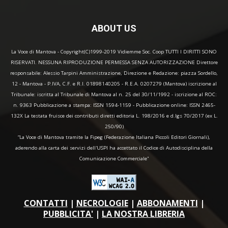
ABOUT US
La Voce di Mantova - Copyright(C)1999-2019 Vidiemme Soc. Coop TUTTI I DIRITTI SONO
RISERVATI. NESSUNA RIPRODUZIONE PERMESSA SENZA AUTORIZZAZIONE Direttore
responsabile: Alessio Tarpini Amministrazione, Direzione e Redazione: piazza Sordello,
12 - Mantova - P.IVA, C.F. e R.I. 01898140205 - R.E.A. 0207279 (Mantova) iscrizione al
Tribunale: iscritta al Tribunale di Mantova al n. 25 del 30/11/1992 - iscrizione al ROC:
n. 9363 Pubblicazione a stampa: ISSN 1594-1159 - Pubblicazione online: ISSN 2465-
132X La testata fruisce dei contributi diretti editoria L. 198/2016 e d.lgs 70/2017 (ex L.
250/90)
“La Voce di Mantova tramite la Fipeg (Federazione Italiana Piccoli Editori Giornali),
aderendo alla carta dei servizi dell'USPI ha accettato il Codice di Autodisciplina della
Comunicazione Commerciale"
CONTATTI
|
NECROLOGIE
|
ABBONAMENTI
|
PUBBLICITA'
|
LA NOSTRA LIBRERIA