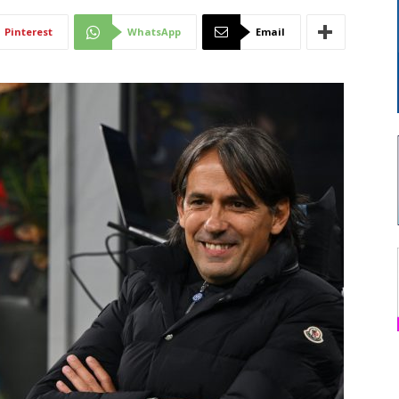
Di
Pinterest
WhatsApp
Email
Mantova