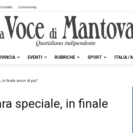
Contatti
Community
OVINCIA
EVENTI
RUBRICHE
SPORT
ITALIA /
la
 in finale ancor di più”
ra speciale, in finale
Voce