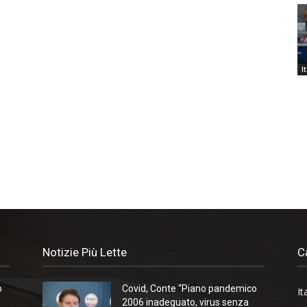
I
Notizie Più Lette
C
o
Covid, Conte “Piano pandemico
It
2006 inadeguato, virus senza