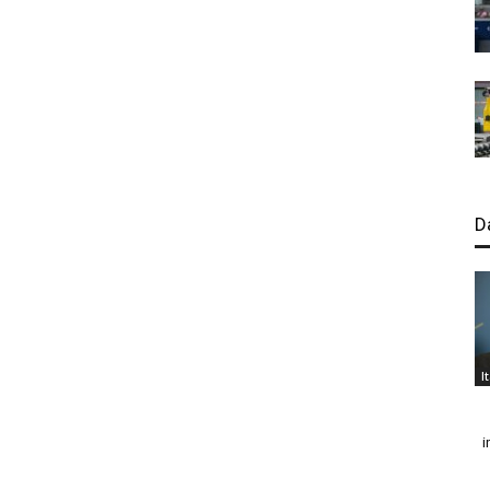
D
I
i