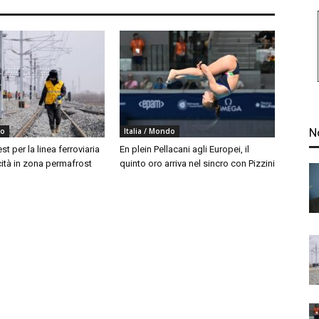
N
do
Italia / Mondo
est per la linea ferroviaria
En plein Pellacani agli Europei, il
cità in zona permafrost
quinto oro arriva nel sincro con Pizzini