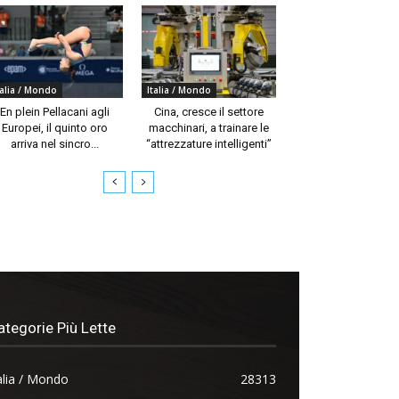
talia / Mondo
Italia / Mondo
En plein Pellacani agli
Cina, cresce il settore
Europei, il quinto oro
macchinari, a trainare le
arriva nel sincro...
“attrezzature intelligenti”
ategorie Più Lette
alia / Mondo
28313