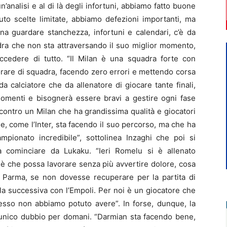
n’analisi e al di là degli infortuni, abbiamo fatto buone
to scelte limitate, abbiamo defezioni importanti, ma
na guardare stanchezza, infortuni e calendari, c’è da
dra che non sta attraversando il suo miglior momento,
cedere di tutto. “Il Milan è una squadra forte con
orare di squadra, facendo zero errori e mettendo corsa
a calciatore che da allenatore di giocare tante finali,
 momenti e bisognerà essere bravi a gestire ogni fase
 contro un Milan che ha grandissima qualità e giocatori
e, come l’Inter, sta facendo il suo percorso, ma che ha
pionato incredibile”, sottolinea Inzaghi che poi si
a cominciare da Lukaku. “Ieri Romelu si è allenato
 è che possa lavorare senza più avvertire dolore, cosa
Parma, se non dovesse recuperare per la partita di
la successiva con l’Empoli. Per noi è un giocatore che
esso non abbiamo potuto avere”. In forse, dunque, la
l’unico dubbio per domani. “Darmian sta facendo bene,