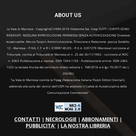
ABOUT US
La Voce di Mantova - Copyright(C)1999-2019 Vidiemme Soc. Coop TUTTI I DIRITTI SONO
RISERVATI. NESSUNA RIPRODUZIONE PERMESSA SENZA AUTORIZZAZIONE Direttore
responsabile: Alessio Tarpini Amministrazione, Direzione e Redazione: piazza Sordello,
12 - Mantova - P.IVA, C.F. e R.I. 01898140205 - R.E.A. 0207279 (Mantova) iscrizione al
Tribunale: iscritta al Tribunale di Mantova al n. 25 del 30/11/1992 - iscrizione al ROC:
n. 9363 Pubblicazione a stampa: ISSN 1594-1159 - Pubblicazione online: ISSN 2465-
132X La testata fruisce dei contributi diretti editoria L. 198/2016 e d.lgs 70/2017 (ex L.
250/90)
“La Voce di Mantova tramite la Fipeg (Federazione Italiana Piccoli Editori Giornali),
aderendo alla carta dei servizi dell'USPI ha accettato il Codice di Autodisciplina della
Comunicazione Commerciale"
CONTATTI
|
NECROLOGIE
|
ABBONAMENTI
|
PUBBLICITA'
|
LA NOSTRA LIBRERIA