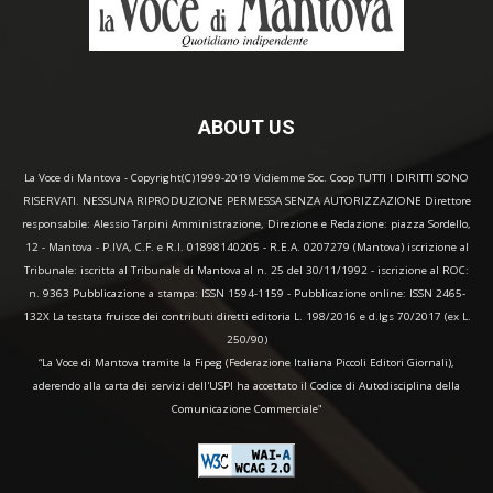
ABOUT US
La Voce di Mantova - Copyright(C)1999-2019 Vidiemme Soc. Coop TUTTI I DIRITTI SONO
RISERVATI. NESSUNA RIPRODUZIONE PERMESSA SENZA AUTORIZZAZIONE Direttore
responsabile: Alessio Tarpini Amministrazione, Direzione e Redazione: piazza Sordello,
12 - Mantova - P.IVA, C.F. e R.I. 01898140205 - R.E.A. 0207279 (Mantova) iscrizione al
Tribunale: iscritta al Tribunale di Mantova al n. 25 del 30/11/1992 - iscrizione al ROC:
n. 9363 Pubblicazione a stampa: ISSN 1594-1159 - Pubblicazione online: ISSN 2465-
132X La testata fruisce dei contributi diretti editoria L. 198/2016 e d.lgs 70/2017 (ex L.
250/90)
“La Voce di Mantova tramite la Fipeg (Federazione Italiana Piccoli Editori Giornali),
aderendo alla carta dei servizi dell'USPI ha accettato il Codice di Autodisciplina della
Comunicazione Commerciale"