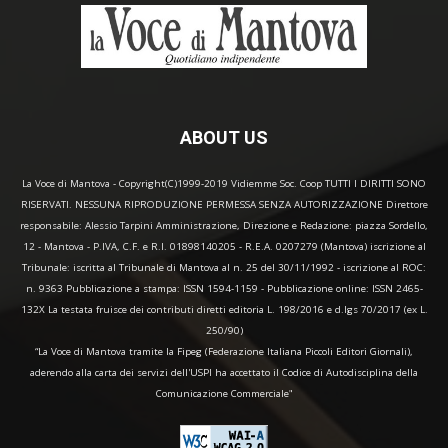
ABOUT US
La Voce di Mantova - Copyright(C)1999-2019 Vidiemme Soc. Coop TUTTI I DIRITTI SONO
RISERVATI. NESSUNA RIPRODUZIONE PERMESSA SENZA AUTORIZZAZIONE Direttore
responsabile: Alessio Tarpini Amministrazione, Direzione e Redazione: piazza Sordello,
12 - Mantova - P.IVA, C.F. e R.I. 01898140205 - R.E.A. 0207279 (Mantova) iscrizione al
Tribunale: iscritta al Tribunale di Mantova al n. 25 del 30/11/1992 - iscrizione al ROC:
n. 9363 Pubblicazione a stampa: ISSN 1594-1159 - Pubblicazione online: ISSN 2465-
132X La testata fruisce dei contributi diretti editoria L. 198/2016 e d.lgs 70/2017 (ex L.
250/90)
“La Voce di Mantova tramite la Fipeg (Federazione Italiana Piccoli Editori Giornali),
aderendo alla carta dei servizi dell'USPI ha accettato il Codice di Autodisciplina della
Comunicazione Commerciale"