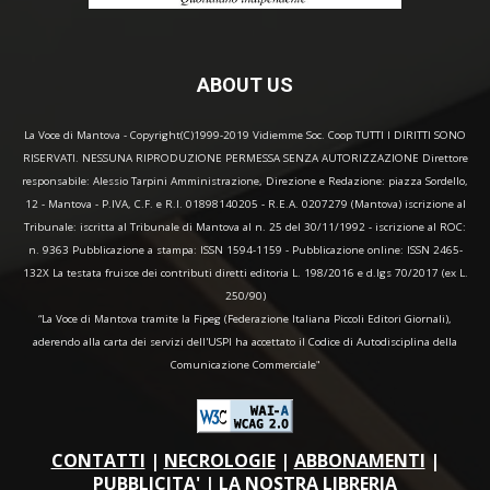
ABOUT US
La Voce di Mantova - Copyright(C)1999-2019 Vidiemme Soc. Coop TUTTI I DIRITTI SONO
RISERVATI. NESSUNA RIPRODUZIONE PERMESSA SENZA AUTORIZZAZIONE Direttore
responsabile: Alessio Tarpini Amministrazione, Direzione e Redazione: piazza Sordello,
12 - Mantova - P.IVA, C.F. e R.I. 01898140205 - R.E.A. 0207279 (Mantova) iscrizione al
Tribunale: iscritta al Tribunale di Mantova al n. 25 del 30/11/1992 - iscrizione al ROC:
n. 9363 Pubblicazione a stampa: ISSN 1594-1159 - Pubblicazione online: ISSN 2465-
132X La testata fruisce dei contributi diretti editoria L. 198/2016 e d.lgs 70/2017 (ex L.
250/90)
“La Voce di Mantova tramite la Fipeg (Federazione Italiana Piccoli Editori Giornali),
aderendo alla carta dei servizi dell'USPI ha accettato il Codice di Autodisciplina della
Comunicazione Commerciale"
CONTATTI
|
NECROLOGIE
|
ABBONAMENTI
|
PUBBLICITA'
|
LA NOSTRA LIBRERIA