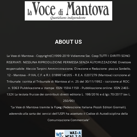
ABOUT US
La Voce di Mantova - Copyright(C)1999-2019 Vidiemme Soc. Coop TUTTI I DIRITTI SONO
RISERVATI. NESSUNA RIPRODUZIONE PERMESSA SENZA AUTORIZZAZIONE Direttore
responsabile: Alessio Tarpini Amministrazione, Direzione e Redazione: piazza Sordello,
12 - Mantova - P.IVA, C.F. e R.I. 01898140205 - R.E.A. 0207279 (Mantova) iscrizione al
Tribunale: iscritta al Tribunale di Mantova al n. 25 del 30/11/1992 - iscrizione al ROC:
n. 9363 Pubblicazione a stampa: ISSN 1594-1159 - Pubblicazione online: ISSN 2465-
132X La testata fruisce dei contributi diretti editoria L. 198/2016 e d.lgs 70/2017 (ex L.
250/90)
“La Voce di Mantova tramite la Fipeg (Federazione Italiana Piccoli Editori Giornali),
aderendo alla carta dei servizi dell'USPI ha accettato il Codice di Autodisciplina della
Comunicazione Commerciale"