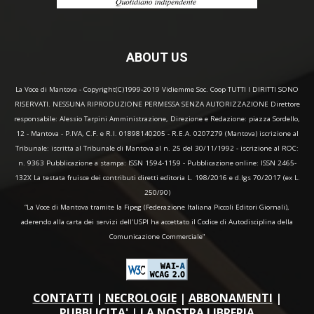
ABOUT US
La Voce di Mantova - Copyright(C)1999-2019 Vidiemme Soc. Coop TUTTI I DIRITTI SONO
RISERVATI. NESSUNA RIPRODUZIONE PERMESSA SENZA AUTORIZZAZIONE Direttore
responsabile: Alessio Tarpini Amministrazione, Direzione e Redazione: piazza Sordello,
12 - Mantova - P.IVA, C.F. e R.I. 01898140205 - R.E.A. 0207279 (Mantova) iscrizione al
Tribunale: iscritta al Tribunale di Mantova al n. 25 del 30/11/1992 - iscrizione al ROC:
n. 9363 Pubblicazione a stampa: ISSN 1594-1159 - Pubblicazione online: ISSN 2465-
132X La testata fruisce dei contributi diretti editoria L. 198/2016 e d.lgs 70/2017 (ex L.
250/90)
“La Voce di Mantova tramite la Fipeg (Federazione Italiana Piccoli Editori Giornali),
aderendo alla carta dei servizi dell'USPI ha accettato il Codice di Autodisciplina della
Comunicazione Commerciale"
CONTATTI
|
NECROLOGIE
|
ABBONAMENTI
|
PUBBLICITA'
|
LA NOSTRA LIBRERIA