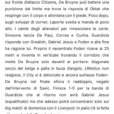
sul fronte d’attacco Citizens, De Bruyne può battere una
punizione dal limite ma trova la risposta di Oblak che
respinge con il corpo e allontana con il piede. Poco dopo,
sugli sviluppi di corner, Laporte svetta e manda di poco
alto. I cambi degli allenatori per rimescolare le carte:
Simeone lancia De Paul, Correa e Cunha. Guardiola
risponde con Grealish, Gabriel Jesus e Foden e alla fine
ha ragione lui. Proprio il neoentrato Foden riceve ai 25
metri e inventa in verticale trovando il corridoio che
mette De Bruyne solo davanti al portiere: diagonale
secco del belga e palla in buca d’angolo. L’Atletico non
reagisce, il City si è sbloccato e ancora sull’asse Foden-
De Bruyne nel finale sfiora il raddoppio, negato
dall’intervento di Savic. Finisce 1-0 per la banda di
Guardiola che al ritorno non avrà Gabriel Jesus
(squalificato) ma che adesso potrà concentrarsi solo sul
big match di domenica con il Liverpool: in palio c’è la fetta