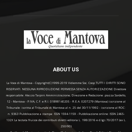
ABOUT US
La Voce di Mantova - Copyright(C)1999-2019 Vidiemme Soc. Coop TUTTI I DIRITTI SONO
RISERVATI. NESSUNA RIPRODUZIONE PERMESSA SENZA AUTORIZZAZIONE Direttore
responsabile: Alessio Tarpini Amministrazione, Direzione e Redazione: piazza Sordello,
12 - Mantova - P.IVA, C.F. e R.I. 01898140205 - R.E.A. 0207279 (Mantova) iscrizione al
Tribunale: iscritta al Tribunale di Mantova al n. 25 del 30/11/1992 - iscrizione al ROC:
n. 9363 Pubblicazione a stampa: ISSN 1594-1159 - Pubblicazione online: ISSN 2465-
132X La testata fruisce dei contributi diretti editoria L. 198/2016 e d.lgs 70/2017 (ex L.
250/90)