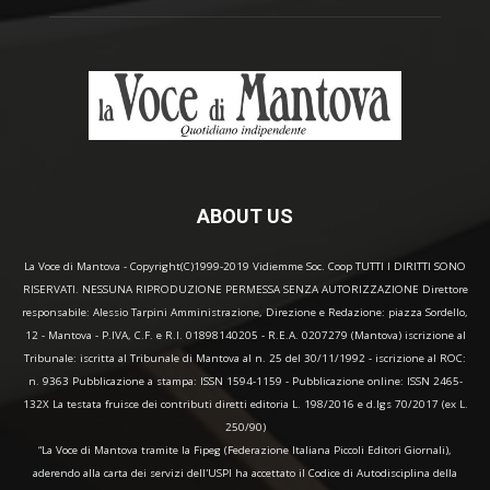
ABOUT US
La Voce di Mantova - Copyright(C)1999-2019 Vidiemme Soc. Coop TUTTI I DIRITTI SONO
RISERVATI. NESSUNA RIPRODUZIONE PERMESSA SENZA AUTORIZZAZIONE Direttore
responsabile: Alessio Tarpini Amministrazione, Direzione e Redazione: piazza Sordello,
12 - Mantova - P.IVA, C.F. e R.I. 01898140205 - R.E.A. 0207279 (Mantova) iscrizione al
Tribunale: iscritta al Tribunale di Mantova al n. 25 del 30/11/1992 - iscrizione al ROC:
n. 9363 Pubblicazione a stampa: ISSN 1594-1159 - Pubblicazione online: ISSN 2465-
132X La testata fruisce dei contributi diretti editoria L. 198/2016 e d.lgs 70/2017 (ex L.
250/90)
“La Voce di Mantova tramite la Fipeg (Federazione Italiana Piccoli Editori Giornali),
aderendo alla carta dei servizi dell'USPI ha accettato il Codice di Autodisciplina della