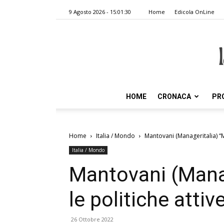
9 Agosto 2026 - 15:01:30
Home
Edicola OnLine
HOME
CRONACA
PR
Home
Italia / Mondo
Mantovani (Manageritalia) “Mi
Italia / Mondo
Mantovani (Manag
le politiche attiv
26 Ottobre 2022