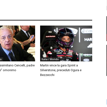
do
Italia / Mondo
similiano Cencelli, padre
Martin vince la gara Sprint a
le” omonimo
Silverstone, preceduti Ogura e
Bezzecchi