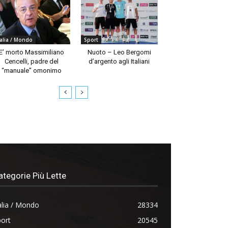
talia / Mondo
Sport
E’ morto Massimiliano
Nuoto – Leo Bergomi
Cencelli, padre del
d’argento agli Italiani
“manuale” omonimo
ategorie Più Lette
alia / Mondo
28334
ort
20545