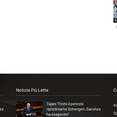
I
Notizie Più Lette
C
Tajani “Finito il pericolo
It
hez
ripristiniamo Schengen, Sanchez
Sp
ha esagerato”