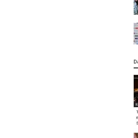
D
I
r