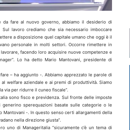
 da fare al nuovo governo, abbiamo il desiderio di
e. Sul lavoro crediamo che sia necessario imboccare
 mettere a disposizione quel capitale umano che oggi è il
ano personale in molti settori. Occorre rimettere in
i lavorare, facendo loro acquisire nuove competenze e
anager”. Lo ha detto Mario Mantovani, presidente di
lfare – ha aggiunto -. Abbiamo apprezzato le parole di
 al welfare aziendale e ai premi di produttività. Siamo
 via per ridurre il cuneo fiscale”.
alia sono fisco e previdenza. Sul fronte delle imposte
i generino sperequazioni basate sulle categorie o le
ato Mantovani -. In questo senso certi allargamenti della
vadano nella direzione giusta”.
ero uno di Manageritalia “sicuramente c’è un tema di