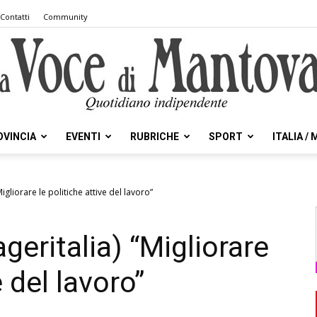
Contatti
Community
OVINCIA
EVENTI
RUBRICHE
SPORT
ITALIA /
la
gliorare le politiche attive del lavoro”
eritalia) “Migliorare
Voce
e del lavoro”