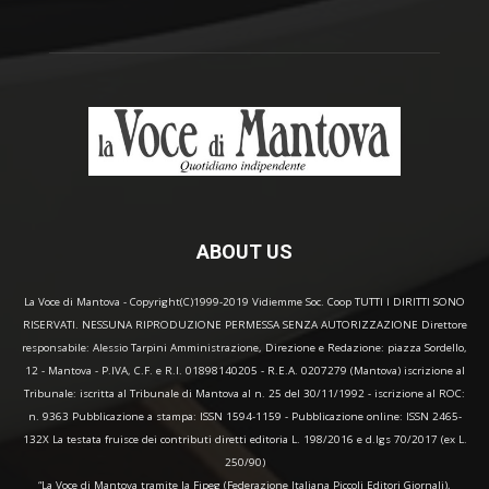
ABOUT US
La Voce di Mantova - Copyright(C)1999-2019 Vidiemme Soc. Coop TUTTI I DIRITTI SONO
RISERVATI. NESSUNA RIPRODUZIONE PERMESSA SENZA AUTORIZZAZIONE Direttore
responsabile: Alessio Tarpini Amministrazione, Direzione e Redazione: piazza Sordello,
12 - Mantova - P.IVA, C.F. e R.I. 01898140205 - R.E.A. 0207279 (Mantova) iscrizione al
Tribunale: iscritta al Tribunale di Mantova al n. 25 del 30/11/1992 - iscrizione al ROC:
n. 9363 Pubblicazione a stampa: ISSN 1594-1159 - Pubblicazione online: ISSN 2465-
132X La testata fruisce dei contributi diretti editoria L. 198/2016 e d.lgs 70/2017 (ex L.
250/90)
“La Voce di Mantova tramite la Fipeg (Federazione Italiana Piccoli Editori Giornali),