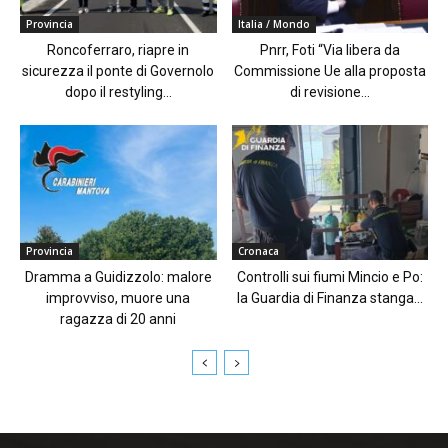
Provincia
Italia / Mondo
Roncoferraro, riapre in
Pnrr, Foti “Via libera da
sicurezza il ponte di Governolo
Commissione Ue alla proposta
dopo il restyling...
di revisione...
Provincia
Cronaca
Dramma a Guidizzolo: malore
Controlli sui fiumi Mincio e Po:
improvviso, muore una
la Guardia di Finanza stanga...
ragazza di 20 anni