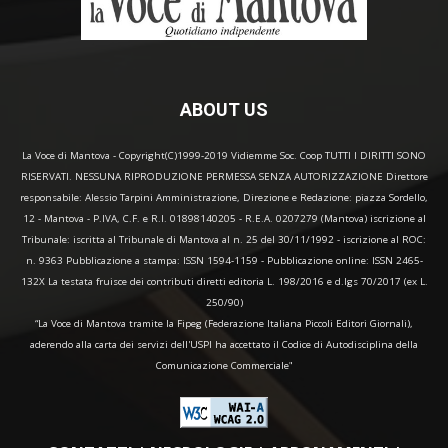
ABOUT US
La Voce di Mantova - Copyright(C)1999-2019 Vidiemme Soc. Coop TUTTI I DIRITTI SONO
RISERVATI. NESSUNA RIPRODUZIONE PERMESSA SENZA AUTORIZZAZIONE Direttore
responsabile: Alessio Tarpini Amministrazione, Direzione e Redazione: piazza Sordello,
12 - Mantova - P.IVA, C.F. e R.I. 01898140205 - R.E.A. 0207279 (Mantova) iscrizione al
Tribunale: iscritta al Tribunale di Mantova al n. 25 del 30/11/1992 - iscrizione al ROC:
n. 9363 Pubblicazione a stampa: ISSN 1594-1159 - Pubblicazione online: ISSN 2465-
132X La testata fruisce dei contributi diretti editoria L. 198/2016 e d.lgs 70/2017 (ex L.
250/90)
“La Voce di Mantova tramite la Fipeg (Federazione Italiana Piccoli Editori Giornali),
aderendo alla carta dei servizi dell'USPI ha accettato il Codice di Autodisciplina della
Comunicazione Commerciale"