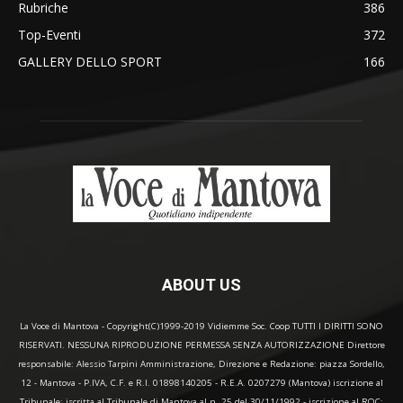
Rubriche
386
Top-Eventi
372
GALLERY DELLO SPORT
166
ABOUT US
La Voce di Mantova - Copyright(C)1999-2019 Vidiemme Soc. Coop TUTTI I DIRITTI SONO
RISERVATI. NESSUNA RIPRODUZIONE PERMESSA SENZA AUTORIZZAZIONE Direttore
responsabile: Alessio Tarpini Amministrazione, Direzione e Redazione: piazza Sordello,
12 - Mantova - P.IVA, C.F. e R.I. 01898140205 - R.E.A. 0207279 (Mantova) iscrizione al
Tribunale: iscritta al Tribunale di Mantova al n. 25 del 30/11/1992 - iscrizione al ROC: