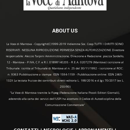
ABOUT US
La Voce di Mantova - Copyright(C)1999-2019 Vidiemme Soc. Coop TUTTI I DIRITTI SONO
RISERVATI. NESSUNA RIPRODUZIONE PERMESSA SENZA AUTORIZZAZIONE Direttore
responsabile: Alessio Tarpini Amministrazione, Direzione e Redazione: piazza Sordello,
12 - Mantova - P.IVA, C.F. e R.I. 01898140205 - R.E.A. 0207279 (Mantova) iscrizione al
Tribunale: iscritta al Tribunale di Mantova al n. 25 del 30/11/1992 - iscrizione al ROC:
n. 9363 Pubblicazione a stampa: ISSN 1594-1159 - Pubblicazione online: ISSN 2465-
132X La testata fruisce dei contributi diretti editoria L. 198/2016 e d.lgs 70/2017 (ex L.
250/90)
“La Voce di Mantova tramite la Fipeg (Federazione Italiana Piccoli Editori Giornali),
aderendo alla carta dei servizi dell'USPI ha accettato il Codice di Autodisciplina della
Comunicazione Commerciale"