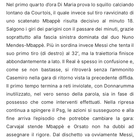
Nel primo quarto d’ora Di Maria prova lo squillo calciando
lontano da Courtois, il quale invece sul tiro ravvicinato di
uno scatenato Mbappè risulta decisivo al minuto 18.
Salgono i giri dei parigini con il passare dei minuti, grazie
soprattutto alla fascia sinistra dominata dal duo Nuno
Mendes-Mbappè. Più in sordina invece Messi che tenta il
suo primo tiro (di destro) al 32′, ma la traiettoria finisce
abbondantemente a lato. Il Real è spesso in confusione e,
come se non bastasse, si ritroverà senza l’ammonito
Casemiro nella gara di ritorno vista la precedente diffida.
Il primo tempo termina a reti inviolate, con Donnarumma
inutilizzato, nel vero senso della parola, sia in fase di
possesso che come interventi effettuati. Nella ripresa
continua a spingere il Psg, le azioni si susseguono e alla
fine arriva l’episodio che potrebbe cambiare la gara:
Carvajal stende Mbappè e Orsato non ha dubbi ad
assegnare il rigore. Dal dischetto va ovviamente Messi,