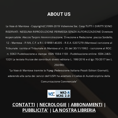
ABOUT US
La Voce di Mantova - Copyright(C)1999-2019 Vidiemme Soc. Coop TUTTI I DIRITTI SONO
RISERVATI. NESSUNA RIPRODUZIONE PERMESSA SENZA AUTORIZZAZIONE Direttore
responsabile: Alessio Tarpini Amministrazione, Direzione e Redazione: piazza Sordello,
12 - Mantova - P.IVA, C.F. e R.I. 01898140205 - R.E.A. 0207279 (Mantova) iscrizione al
Tribunale: iscritta al Tribunale di Mantova al n. 25 del 30/11/1992 - iscrizione al ROC:
n. 9363 Pubblicazione a stampa: ISSN 1594-1159 - Pubblicazione online: ISSN 2465-
132X La testata fruisce dei contributi diretti editoria L. 198/2016 e d.lgs 70/2017 (ex L.
250/90)
“La Voce di Mantova tramite la Fipeg (Federazione Italiana Piccoli Editori Giornali),
aderendo alla carta dei servizi dell'USPI ha accettato il Codice di Autodisciplina della
Comunicazione Commerciale"
CONTATTI
|
NECROLOGIE
|
ABBONAMENTI
|
PUBBLICITA'
|
LA NOSTRA LIBRERIA