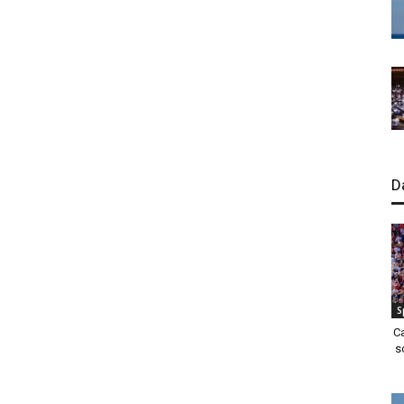
D
S
C
s