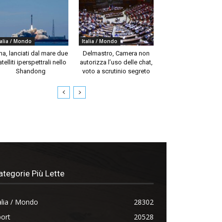
talia / Mondo
Italia / Mondo
na, lanciati dal mare due
Delmastro, Camera non
telliti iperspettrali nello
autorizza l’uso delle chat,
Shandong
voto a scrutinio segreto
ategorie Più Lette
alia / Mondo
28302
ort
20528