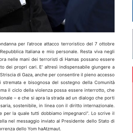
anna per l’atroce attacco terroristico del 7 ottobre
Repubblica Italiana e mio personale. Resta viva negli
ncora nelle mani dei terroristi di Hamas possano essere
etto dei propri cari. E’ altresì indispensabile giungere a
 Striscia di Gaza, anche per consentire il pieno accesso
esi stremata e bisognosa del sostegno della Comunità
a il ciclo della violenza possa essere interrotto, che
gionale – e che si apra la strada ad un dialogo che porti
ria, sostenibile, in linea con il diritto internazionale.
e per la quale tutti dobbiamo impegnarci”. Lo scrive il
lla nel messaggio inviato al Presidente dello Stato di
icorrenza dello Yom haAtzmaut.