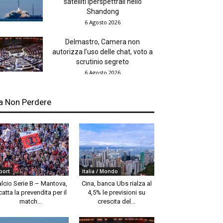
satelliti iperspettrali nello
Shandong
6 Agosto 2026
Delmastro, Camera non
autorizza l’uso delle chat, voto a
scrutinio segreto
6 Agosto 2026
a Non Perdere
port
Italia / Mondo
alcio Serie B – Mantova,
Cina, banca Ubs rialza al
catta la prevendita per il
4,5% le previsioni su
match...
crescita del...