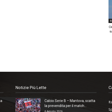
I
Ci
sa
Notizie Più Lette
C
ta
Calcio Serie B – Mantova, scatta
It
la prevendita per il match...
Sp
6 Agosto 2026