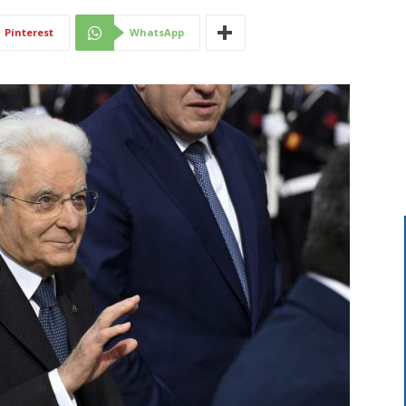
Di
Pinterest
WhatsApp
Mantova