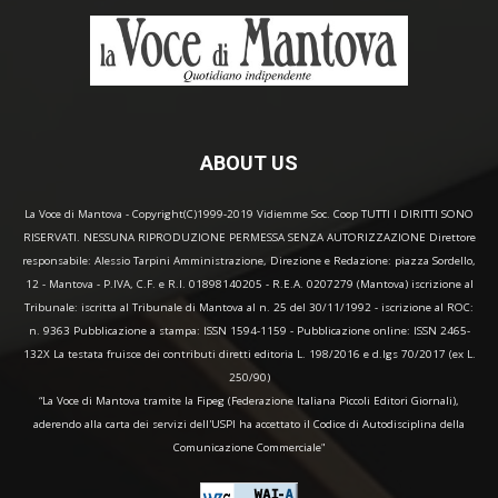
ABOUT US
La Voce di Mantova - Copyright(C)1999-2019 Vidiemme Soc. Coop TUTTI I DIRITTI SONO
RISERVATI. NESSUNA RIPRODUZIONE PERMESSA SENZA AUTORIZZAZIONE Direttore
responsabile: Alessio Tarpini Amministrazione, Direzione e Redazione: piazza Sordello,
12 - Mantova - P.IVA, C.F. e R.I. 01898140205 - R.E.A. 0207279 (Mantova) iscrizione al
Tribunale: iscritta al Tribunale di Mantova al n. 25 del 30/11/1992 - iscrizione al ROC:
n. 9363 Pubblicazione a stampa: ISSN 1594-1159 - Pubblicazione online: ISSN 2465-
132X La testata fruisce dei contributi diretti editoria L. 198/2016 e d.lgs 70/2017 (ex L.
250/90)
“La Voce di Mantova tramite la Fipeg (Federazione Italiana Piccoli Editori Giornali),
aderendo alla carta dei servizi dell'USPI ha accettato il Codice di Autodisciplina della
Comunicazione Commerciale"