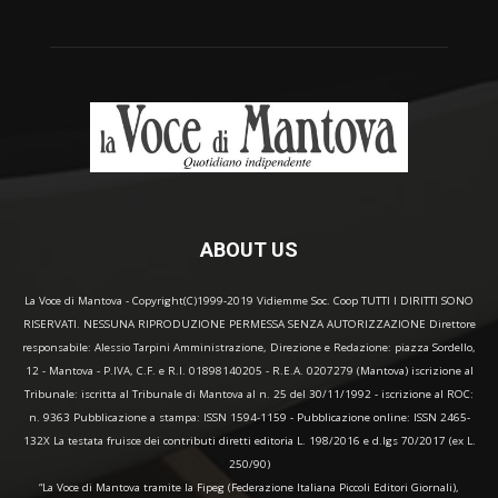
ABOUT US
La Voce di Mantova - Copyright(C)1999-2019 Vidiemme Soc. Coop TUTTI I DIRITTI SONO
RISERVATI. NESSUNA RIPRODUZIONE PERMESSA SENZA AUTORIZZAZIONE Direttore
responsabile: Alessio Tarpini Amministrazione, Direzione e Redazione: piazza Sordello,
12 - Mantova - P.IVA, C.F. e R.I. 01898140205 - R.E.A. 0207279 (Mantova) iscrizione al
Tribunale: iscritta al Tribunale di Mantova al n. 25 del 30/11/1992 - iscrizione al ROC:
n. 9363 Pubblicazione a stampa: ISSN 1594-1159 - Pubblicazione online: ISSN 2465-
132X La testata fruisce dei contributi diretti editoria L. 198/2016 e d.lgs 70/2017 (ex L.
250/90)
“La Voce di Mantova tramite la Fipeg (Federazione Italiana Piccoli Editori Giornali),