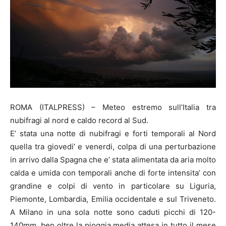
ROMA (ITALPRESS) – Meteo estremo sull’Italia tra
nubifragi al nord e caldo record al Sud.
E’ stata una notte di nubifragi e forti temporali al Nord
quella tra giovedi’ e venerdi, colpa di una perturbazione
in arrivo dalla Spagna che e’ stata alimentata da aria molto
calda e umida con temporali anche di forte intensita’ con
grandine e colpi di vento in particolare su Liguria,
Piemonte, Lombardia, Emilia occidentale e sul Triveneto.
A Milano in una sola notte sono caduti picchi di 120-
140mm, ben oltre la pioggia media attesa in tutto il mese