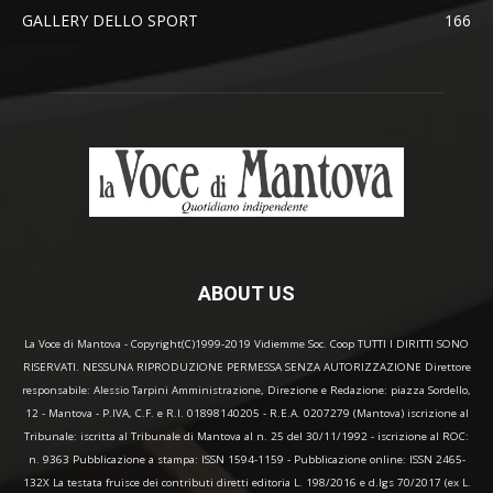
GALLERY DELLO SPORT
166
ABOUT US
La Voce di Mantova - Copyright(C)1999-2019 Vidiemme Soc. Coop TUTTI I DIRITTI SONO
RISERVATI. NESSUNA RIPRODUZIONE PERMESSA SENZA AUTORIZZAZIONE Direttore
responsabile: Alessio Tarpini Amministrazione, Direzione e Redazione: piazza Sordello,
12 - Mantova - P.IVA, C.F. e R.I. 01898140205 - R.E.A. 0207279 (Mantova) iscrizione al
Tribunale: iscritta al Tribunale di Mantova al n. 25 del 30/11/1992 - iscrizione al ROC:
n. 9363 Pubblicazione a stampa: ISSN 1594-1159 - Pubblicazione online: ISSN 2465-
132X La testata fruisce dei contributi diretti editoria L. 198/2016 e d.lgs 70/2017 (ex L.