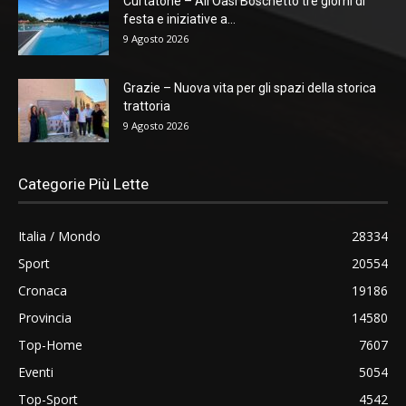
Curtatone – All’Oasi Boschetto tre giorni di
festa e iniziative a...
9 Agosto 2026
Grazie – Nuova vita per gli spazi della storica
trattoria
9 Agosto 2026
Categorie Più Lette
Italia / Mondo
28334
Sport
20554
Cronaca
19186
Provincia
14580
Top-Home
7607
Eventi
5054
Top-Sport
4542