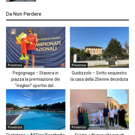
Da Non Perdere
Provincia
Provincia
Pegognaga – Stasera in
Guidizzolo – Sotto sequestro
piazza la premiazione dei
la casa della 20enne deceduta
“migliori” sportivi del...
Provincia
Provincia
Curtatone – All’Oasi Boschetto
Grazie – Nuova vita per gli