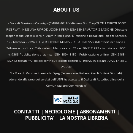
ABOUT US
La Voce di Mantova - Copyright(C)1999-2019 Vidiemme Soc. Coop TUTTI I DIRITTI SONO
RISERVATI. NESSUNA RIPRODUZIONE PERMESSA SENZA AUTORIZZAZIONE Direttore
responsabile: Alessio Tarpini Amministrazione, Direzione e Redazione: piazza Sordello,
12 - Mantova - P.IVA, C.F. e R.I. 01898140205 - R.E.A. 0207279 (Mantova) iscrizione al
Tribunale: iscritta al Tribunale di Mantova al n. 25 del 30/11/1992 - iscrizione al ROC:
n. 9363 Pubblicazione a stampa: ISSN 1594-1159 - Pubblicazione online: ISSN 2465-
132X La testata fruisce dei contributi diretti editoria L. 198/2016 e d.lgs 70/2017 (ex L.
250/90)
“La Voce di Mantova tramite la Fipeg (Federazione Italiana Piccoli Editori Giornali),
aderendo alla carta dei servizi dell'USPI ha accettato il Codice di Autodisciplina della
Comunicazione Commerciale"
CONTATTI
|
NECROLOGIE
|
ABBONAMENTI
|
PUBBLICITA'
|
LA NOSTRA LIBRERIA