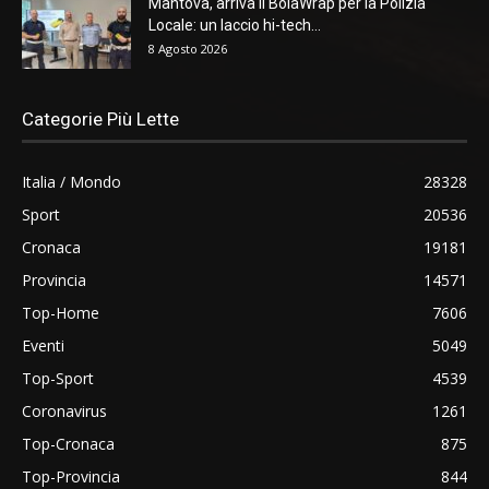
Mantova, arriva il BolaWrap per la Polizia
Locale: un laccio hi-tech...
8 Agosto 2026
Categorie Più Lette
Italia / Mondo
28328
Sport
20536
Cronaca
19181
Provincia
14571
Top-Home
7606
Eventi
5049
Top-Sport
4539
Coronavirus
1261
Top-Cronaca
875
Top-Provincia
844