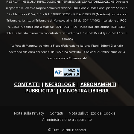
RISERVATI. NESSUNA RIPRODUZIONE PERMESSA SENZA AUTORIZZAZIONE Direttore
responsabile: Alessio Tarpini Amministrazione, Direzione e Redazione: piazza Sordello,
12 - Mantova - P.IVA, C.F. e R.I. 01898140205 - R.E.A. 0207279 (Mantova) iscrizione al
Tribunale: iscritta al Tribunale di Mantova al n. 25 del 30/11/1992 - iscrizione al ROC:
n. 9363 Pubblicazione a stampa: ISSN 1594-1159 - Pubblicazione online: ISSN 2465-
132X La testata fruisce dei contributi diretti editoria L. 198/2016 e d.lgs 70/2017 (ex L.
250/90)
“La Voce di Mantova tramite la Fipeg (Federazione Italiana Piccoli Editori Giornali),
aderendo alla carta dei servizi dell'USPI ha accettato il Codice di Autodisciplina della
Comunicazione Commerciale"
CONTATTI
|
NECROLOGIE
|
ABBONAMENTI
|
PUBBLICITA'
|
LA NOSTRA LIBRERIA
Nota sulla Privacy
Contatti
Nota sull’utilizzo dei Cookie
Amministrazione trasparente
© Tutti i diritti riservati