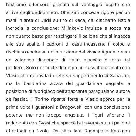
l’estremo difensore granata sul vantaggio ospite che
arriva dagli undici metri. Ghersini concede rigore per un
mani in area di Djidji su tiro di Reca, dal dischetto Nzola
incrocia la conclusione: Milinkovic intuisce e tocca ma
non quanto basta per respingere il pallone che si insacca
alle sue spalle. I padroni di casa incassano il colpo e
rischiano anche su un’incursione del vivace Agudelo e su
un velenoso diagonale di Holm, bloccato a terra dal
portiere. Solo nel finale di tempo un sussulto granata con
Vlasic che deposita in rete su suggerimento di Sanabria,
ma la bandierina alzata del guardalinee segnala la
posizione di fuorigioco dell’attaccante paraguaiano autore
dell’assist. Il Torino riparte forte e Vlasic sporca per la
prima volta i guantoni a Dragowski con una conclusione
potente ma non troppo angolata. I liguri sfiorano il
raddoppio con Gyasi che spacca la traversa su un pallone
offertogli da Nzola. Dall’altro lato Radonjic e Karamoh