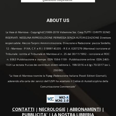
ABOUT US
La Voce di Mantova - Copyright(C)1999-2019 Vidiemme Soc. Coop TUTTI I DIRITTI SONO
RISERVATI. NESSUNA RIPRODUZIONE PERMESSA SENZA AUTORIZZAZIONE Direttore
responsabile: Alessio Tarpini Amministrazione, Direzione e Redazione: piazza Sordello,
12 - Mantova - P.IVA, C.F. e R.I. 01898140205 - R.E.A. 0207279 (Mantova) iscrizione al
Tribunale: iscritta al Tribunale di Mantova al n. 25 del 30/11/1992 - iscrizione al ROC:
n. 9363 Pubblicazione a stampa: ISSN 1594-1159 - Pubblicazione online: ISSN 2465-
132X La testata fruisce dei contributi diretti editoria L. 198/2016 e d.lgs 70/2017 (ex L.
250/90)
“La Voce di Mantova tramite la Fipeg (Federazione Italiana Piccoli Editori Giornali),
aderendo alla carta dei servizi dell'USPI ha accettato il Codice di Autodisciplina della
Comunicazione Commerciale"
CONTATTI
|
NECROLOGIE
|
ABBONAMENTI
|
PUBBLICITA'
|
LA NOSTRA LIBRERIA