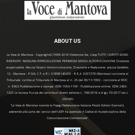
ABOUT US
La Voce di Mantova - Copyright(C)1999-2019 Vidiemme Soc. Coop TUTTI I DIRITTI SONO
RISERVATI. NESSUNA RIPRODUZIONE PERMESSA SENZA AUTORIZZAZIONE Direttore
responsabile: Alessio Tarpini Amministrazione, Direzione e Redazione: piazza Sordello,
12 - Mantova - P.IVA, C.F. e R.I. 01898140205 - R.E.A. 0207279 (Mantova) iscrizione al
Tribunale: iscritta al Tribunale di Mantova al n. 25 del 30/11/1992 - iscrizione al ROC:
n. 9363 Pubblicazione a stampa: ISSN 1594-1159 - Pubblicazione online: ISSN 2465-
132X La testata fruisce dei contributi diretti editoria L. 198/2016 e d.lgs 70/2017 (ex L.
250/90)
“La Voce di Mantova tramite la Fipeg (Federazione Italiana Piccoli Editori Giornali),
aderendo alla carta dei servizi dell'USPI ha accettato il Codice di Autodisciplina della
Comunicazione Commerciale"