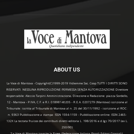
ABOUT US
La Voce di Mantova - Copyright(C)1999-2019 Vidiemme Soc. Coop TUTTI I DIRITTI SONO
RISERVATI. NESSUNA RIPRODUZIONE PERMESSA SENZA AUTORIZZAZIONE Direttore
responsabile: Alessio Tarpini Amministrazione, Direzione e Redazione: piazza Sordello,
12 - Mantova - P.IVA, C.F. e R.I. 01898140205 - R.E.A. 0207279 (Mantova) iscrizione al
Tribunale: iscritta al Tribunale di Mantova al n. 25 del 30/11/1992 - iscrizione al ROC:
n. 9363 Pubblicazione a stampa: ISSN 1594-1159 - Pubblicazione online: ISSN 2465-
132X La testata fruisce dei contributi diretti editoria L. 198/2016 e d.lgs 70/2017 (ex L.
250/90)
“La Voce di Mantova tramite la Fipeg (Federazione Italiana Piccoli Editori Giornali),