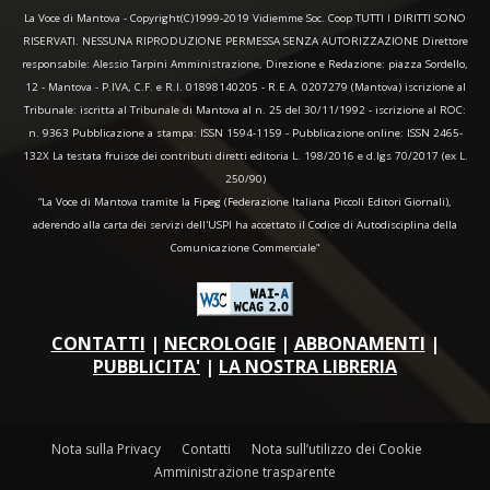
La Voce di Mantova - Copyright(C)1999-2019 Vidiemme Soc. Coop TUTTI I DIRITTI SONO
RISERVATI. NESSUNA RIPRODUZIONE PERMESSA SENZA AUTORIZZAZIONE Direttore
responsabile: Alessio Tarpini Amministrazione, Direzione e Redazione: piazza Sordello,
12 - Mantova - P.IVA, C.F. e R.I. 01898140205 - R.E.A. 0207279 (Mantova) iscrizione al
Tribunale: iscritta al Tribunale di Mantova al n. 25 del 30/11/1992 - iscrizione al ROC:
n. 9363 Pubblicazione a stampa: ISSN 1594-1159 - Pubblicazione online: ISSN 2465-
132X La testata fruisce dei contributi diretti editoria L. 198/2016 e d.lgs 70/2017 (ex L.
250/90)
“La Voce di Mantova tramite la Fipeg (Federazione Italiana Piccoli Editori Giornali),
aderendo alla carta dei servizi dell'USPI ha accettato il Codice di Autodisciplina della
Comunicazione Commerciale"
CONTATTI
|
NECROLOGIE
|
ABBONAMENTI
|
PUBBLICITA'
|
LA NOSTRA LIBRERIA
Nota sulla Privacy
Contatti
Nota sull’utilizzo dei Cookie
Amministrazione trasparente