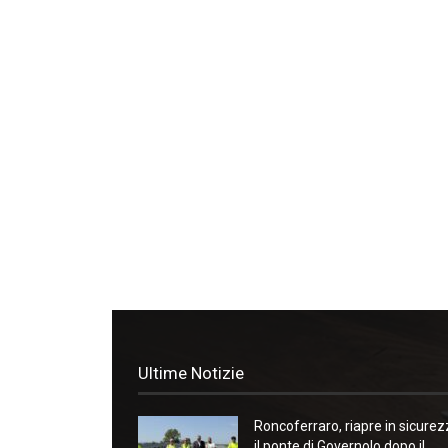
Ultime Notizie
Roncoferraro, riapre in sicure
il ponte di Governolo dopo il