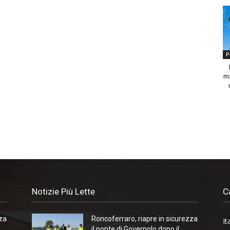
P
ma
Notizie Più Lette
C
zza
Roncoferraro, riapre in sicurezza
It
il ponte di Governolo dopo il