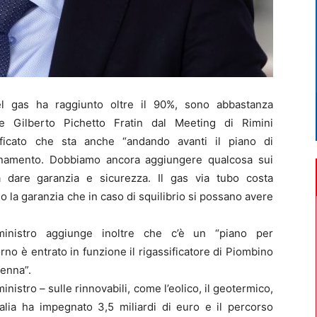
l gas ha raggiunto oltre il 90%, sono abbastanza
nte Gilberto Pichetto Fratin dal Meeting di Rimini
ificato che sta anche “andando avanti il piano di
gionamento. Dobbiamo ancora aggiungere qualcosa sui
a dare garanzia e sicurezza. Il gas via tubo costa
 la garanzia che in caso di squilibrio si possano avere
l ministro aggiunge inoltre che c’è un “piano per
orno è entrato in funzione il rigassificatore di Piombino
venna”.
nistro – sulle rinnovabili, come l’eolico, il geotermico,
Italia ha impegnato 3,5 miliardi di euro e il percorso