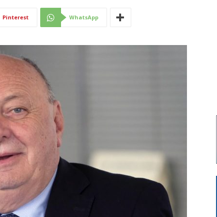
Di
Pinterest
WhatsApp
Mantova