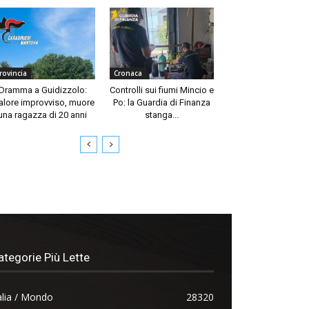
rovincia
Cronaca
Dramma a Guidizzolo:
Controlli sui fiumi Mincio e
lore improvviso, muore
Po: la Guardia di Finanza
una ragazza di 20 anni
stanga...
ategorie Più Lette
alia / Mondo
28320