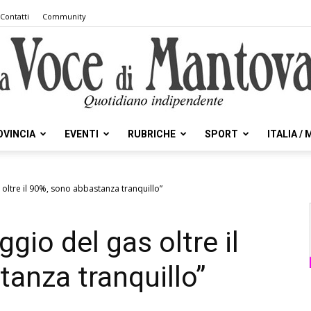
Contatti
Community
OVINCIA
EVENTI
RUBRICHE
SPORT
ITALIA /
la
 oltre il 90%, sono abbastanza tranquillo”
gio del gas oltre il
Voce
anza tranquillo”