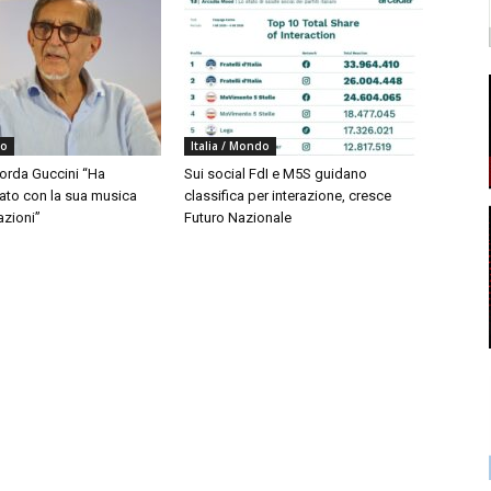
do
Italia / Mondo
corda Guccini “Ha
Sui social FdI e M5S guidano
to con la sua musica
classifica per interazione, cresce
azioni”
Futuro Nazionale