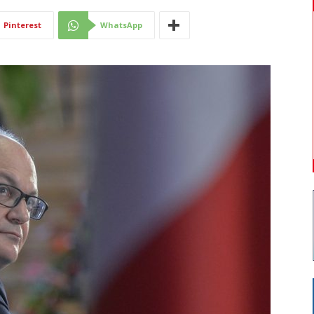
Di
Pinterest
WhatsApp
Mantova