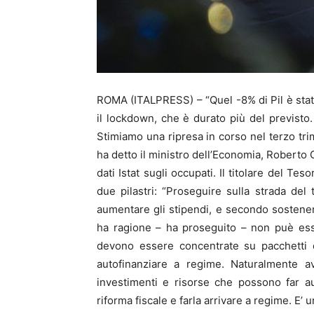
ROMA (ITALPRESS) – “Quel -8% di Pil è sta
il lockdown, che è durato più del previst
Stimiamo una ripresa in corso nel terzo trim
ha detto il ministro dell’Economia, Roberto G
dati Istat sugli occupati. Il titolare del Te
due pilastri: “Proseguire sulla strada del t
aumentare gli stipendi, e secondo sostener
ha ragione – ha proseguito – non puè ess
devono essere concentrate su pacchetti di
autofinanziare a regime. Naturalmente a
investimenti e risorse che possono far au
riforma fiscale e farla arrivare a regime. E