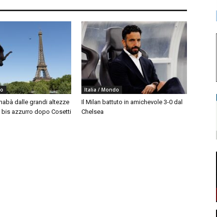
do
Italia / Mondo
nabà dalle grandi altezze
Il Milan battuto in amichevole 3-0 dal
, bis azzurro dopo Cosetti
Chelsea