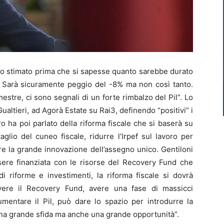
to stimato prima che si sapesse quanto sarebbe durato
o. Sarà sicuramente peggio del -8% ma non così tanto.
estre, ci sono segnali di un forte rimbalzo del Pil”. Lo
ualtieri, ad Agorà Estate su Rai3, definendo “positivi” i
soro ha poi parlato della riforma fiscale che si baserà su
aglio del cuneo fiscale, ridurre l’Irpef sul lavoro per
e la grande innovazione dell’assegno unico. Gentiloni
ere finanziata con le risorse del Recovery Fund che
 riforme e investimenti, la riforma fiscale si dovrà
vere il Recovery Fund, avere una fase di massicci
mentare il Pil, può dare lo spazio per introdurre la
’ una grande sfida ma anche una grande opportunità”.