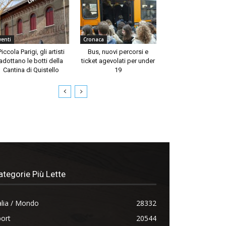
venti
Cronaca
Piccola Parigi, gli artisti
Bus, nuovi percorsi e
adottano le botti della
ticket agevolati per under
Cantina di Quistello
19
ategorie Più Lette
alia / Mondo
28332
ort
20544