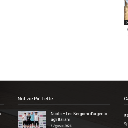
E
Notizie Più Lette
C
o
Nuoto – Leo Bergomi d’argento
It
agli Italiani
Sp
8 Agosto 2026