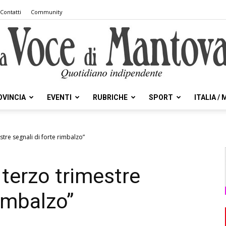
Contatti
Community
OVINCIA
EVENTI
RUBRICHE
SPORT
ITALIA /
la
estre segnali di forte rimbalzo”
l terzo trimestre
Voce
rimbalzo”