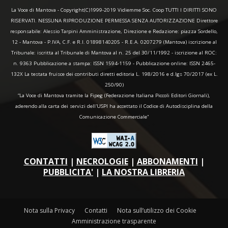
La Voce di Mantova - Copyright(C)1999-2019 Vidiemme Soc. Coop TUTTI I DIRITTI SONO
RISERVATI. NESSUNA RIPRODUZIONE PERMESSA SENZA AUTORIZZAZIONE Direttore
responsabile: Alessio Tarpini Amministrazione, Direzione e Redazione: piazza Sordello,
12 - Mantova - P.IVA, C.F. e R.I. 01898140205 - R.E.A. 0207279 (Mantova) iscrizione al
Tribunale: iscritta al Tribunale di Mantova al n. 25 del 30/11/1992 - iscrizione al ROC:
n. 9363 Pubblicazione a stampa: ISSN 1594-1159 - Pubblicazione online: ISSN 2465-
132X La testata fruisce dei contributi diretti editoria L. 198/2016 e d.lgs 70/2017 (ex L.
250/90)
“La Voce di Mantova tramite la Fipeg (Federazione Italiana Piccoli Editori Giornali),
aderendo alla carta dei servizi dell'USPI ha accettato il Codice di Autodisciplina della
Comunicazione Commerciale"
CONTATTI
|
NECROLOGIE
|
ABBONAMENTI
|
PUBBLICITA'
|
LA NOSTRA LIBRERIA
Nota sulla Privacy
Contatti
Nota sull’utilizzo dei Cookie
Amministrazione trasparente