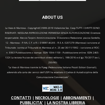
ABOUT US
La Voce di Mantova - Copyright(C)1999-2019 Vidiemme Soc. Coop TUTTI I DIRITTI SONO
RISERVATI. NESSUNA RIPRODUZIONE PERMESSA SENZA AUTORIZZAZIONE Direttore
responsabile: Alessio Tarpini Amministrazione, Direzione e Redazione: piazza Sordello,
12 - Mantova - P.IVA, C.F. e R.I. 01898140205 - R.E.A. 0207279 (Mantova) iscrizione al
Tribunale: iscritta al Tribunale di Mantova al n. 25 del 30/11/1992 - iscrizione al ROC:
n. 9363 Pubblicazione a stampa: ISSN 1594-1159 - Pubblicazione online: ISSN 2465-
132X La testata fruisce dei contributi diretti editoria L. 198/2016 e d.lgs 70/2017 (ex L.
250/90)
“La Voce di Mantova tramite la Fipeg (Federazione Italiana Piccoli Editori Giornali),
aderendo alla carta dei servizi dell'USPI ha accettato il Codice di Autodisciplina della
Comunicazione Commerciale"
CONTATTI
|
NECROLOGIE
|
ABBONAMENTI
|
PUBBLICITA'
|
LA NOSTRA LIBRERIA