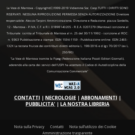
La Voce di Mantova - Copyright(C)1999-2019 Vidiemme Soc. Coop TUTTI I DIRITTI SONO
RISERVATI. NESSUNA RIPRODUZIONE PERMESSA SENZA AUTORIZZAZIONE Direttore
responsabile: Alessio Tarpini Amministrazione, Direzione e Redazione: piazza Sordello,
12 - Mantova - P.IVA, C.F. e R.I. 01898140205 - R.E.A. 0207279 (Mantova) iscrizione al
Tribunale: iscritta al Tribunale di Mantova al n. 25 del 30/11/1992 - iscrizione al ROC:
n. 9363 Pubblicazione a stampa: ISSN 1594-1159 - Pubblicazione online: ISSN 2465-
132X La testata fruisce dei contributi diretti editoria L. 198/2016 e d.lgs 70/2017 (ex L.
250/90)
“La Voce di Mantova tramite la Fipeg (Federazione Italiana Piccoli Editori Giornali),
aderendo alla carta dei servizi dell'USPI ha accettato il Codice di Autodisciplina della
Comunicazione Commerciale"
CONTATTI
|
NECROLOGIE
|
ABBONAMENTI
|
PUBBLICITA'
|
LA NOSTRA LIBRERIA
Nota sulla Privacy
Contatti
Nota sull’utilizzo dei Cookie
Amministrazione trasparente