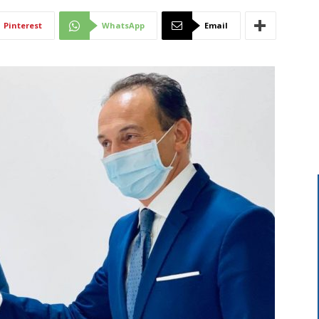
Di
Pinterest
WhatsApp
Email
Mantova