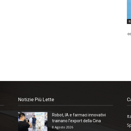
I
co
Notizie Più Lette
C
Robot, IA e farmaci innovativi
It
trainano l’export della Cina
Sp
8 Agosto 2026