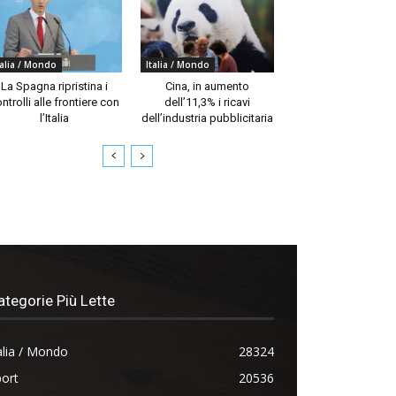
talia / Mondo
Italia / Mondo
La Spagna ripristina i
Cina, in aumento
ntrolli alle frontiere con
dell’11,3% i ricavi
l’Italia
dell’industria pubblicitaria
ategorie Più Lette
alia / Mondo
28324
ort
20536