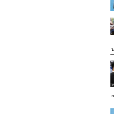
D
I
in