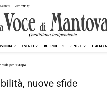
Contatti
Community
OVINCIA
EVENTI
RUBRICHE
SPORT
ITALIA /
la
e sfide per l’Europa
bilità, nuove sfide
Voce