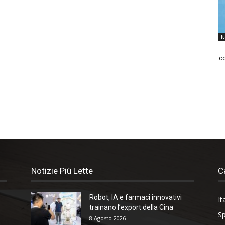
I
co
Notizie Più Lette
C
Robot, IA e farmaci innovativi
It
trainano l’export della Cina
Sp
8 Agosto 2026