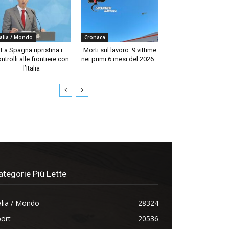
talia / Mondo
Cronaca
La Spagna ripristina i
Morti sul lavoro: 9 vittime
ntrolli alle frontiere con
nei primi 6 mesi del 2026...
l’Italia
ategorie Più Lette
alia / Mondo
28324
ort
20536